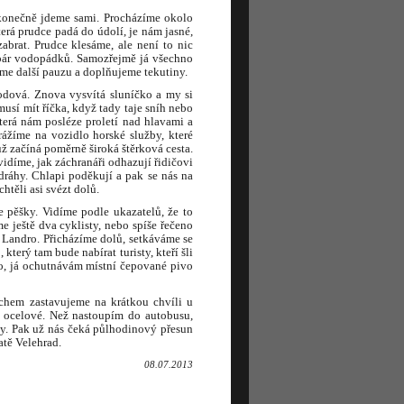
 konečně jdeme sami. Procházíme okolo
erá prudce padá do údolí, je nám jasné,
abrat. Prudce klesáme, ale není to nic
 pár vodopádků. Samozřejmě já všechno
áme další pauzu a doplňujeme tekutiny.
hodová. Znova vysvítá sluníčko a my si
usí mít říčka, když tady taje sníh nebo
která nám posléze proletí nad hlavami a
rážíme na vozidlo horské služby, které
ž začíná poměrně široká štěrková cesta.
idíme, jak záchranáři odhazují řidičovi
ráhy. Chlapi poděkují a pak se nás na
těli asi svézt dolů.
le pěšky. Vidíme podle ukazatelů, že to
e ještě dva cyklisty, nebo spíše řečeno
 Landro. Přicházíme dolů, setkáváme se
erý tam bude nabírat turisty, kteří šli
ko, já ochutnávám místní čepované pivo
achem zastavujeme na krátkou chvíli u
ou ocelové. Než nastoupím do autobusu,
y. Pak už nás čeká půlhodinový přesun
atě Velehrad.
08.07.2013