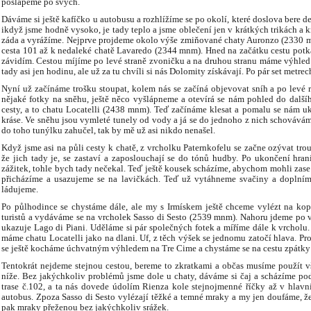
pošlapeme po svých.
Dáváme si ještě kafíčko u autobusu a rozhlížíme se po okolí, které doslova bere d
ikdyž jsme hodně vysoko, je tady teplo a jsme oblečení jen v krátkých trikách a
záda a vyrážíme. Nejprve projdeme okolo výše zmiňované chaty Auronzo (2330 mn
cesta 101 až k nedaleké chatě Lavaredo (2344 mnm). Hned na začátku cestu potká
závidím. Cestou míjíme po levé straně zvoničku a na druhou stranu máme výhled
tady asi jen hodinu, ale už za tu chvíli si nás Dolomity získávají. Po pár set metr
Nyní už začínáme trošku stoupat, kolem nás se začíná objevovat sníh a po levé
nějaké fotky na sněhu, ještě něco vyšlápneme a otevírá se nám pohled do dalšího
cesty, a to chatu Locatelli (2438 mnm). Teď začínáme klesat a pomalu se nám u
kráse. Ve sněhu jsou vymleté tunely od vody a já se do jednoho z nich schovává
do toho tunýlku zahučel, tak by mě už asi nikdo nenašel.
Když jsme asi na půli cesty k chatě, z vrcholku Paternkofelu se začne ozývat trou
že jich tady je, se zastaví a zaposlouchají se do tónů hudby. Po ukončení hraní
zážitek, tohle bych tady nečekal. Teď ještě kousek scházíme, abychom mohli zase 
přicházíme a usazujeme se na lavičkách. Teď už vytáhneme svačiny a doplníme 
ládujeme.
Po půlhodince se chystáme dále, ale my s Irmískem ještě chceme vylézt na ko
turistů a vydáváme se na vrcholek Sasso di Sesto (2539 mnm). Nahoru jdeme po v
ukazuje Lago di Piani. Uděláme si pár společných fotek a míříme dále k vrcholu
máme chatu Locatelli jako na dlani. Uf, z těch výšek se jednomu zatočí hlava. Pros
se ještě kocháme úchvatným výhledem na Tre Cime a chystáme se na cestu zpátky 
Tentokrát nejdeme stejnou cestou, bereme to zkratkami a občas musíme použít v
níže. Bez jakýchkoliv problémů jsme dole u chaty, dáváme si čaj a scházíme po
trase č.102, a ta nás dovede údolím Rienza kole stejnojmenné říčky až v hlavní
autobus. Zpoza Sasso di Sesto vylézají těžké a temné mraky a my jen doufáme, že
pak mraky přeženou bez jakýchkoliv srážek.