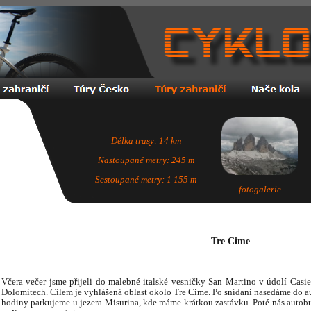
Délka trasy: 14 km
Nastoupané metry: 245 m
Sestoupané metry: 1 155 m
fotogalerie
Tre Cime
Včera večer jsme přijeli do malebné italské vesničky San Martino v údolí Casie
Dolomitech. Cílem je vyhlášená oblast okolo Tre Cime. Po snídani nasedáme do a
hodiny parkujeme u jezera Misurina, kde máme krátkou zastávku. Poté nás autob