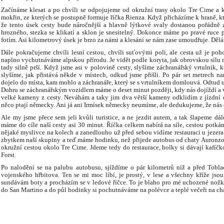
Začínáme klesat a po chvíli se odpojujeme od okružní trasy okolo Tre Cime a
mokřin, ze kterých se postupně formuje říčka Rienza. Když přicházíme k hraně, kt
že tento úsek cesty bude náročnější a hlavně lýtkové svaly dostanou pořádně z
hrozného, stezka se klikatí a sklon je snesitelný. Dokonce máme po pravé ruce
fotím. Asi kilometrový úsek je brzo za námi a klesání se nám zase umoudřuje. Děl
Dále pokračujeme chvíli lesní cestou, chvíli suťovými poli, ale cesta už je po
naplno vychutnáváme alpskou přírodu. Je vidět podle koryta, jak obrovskou sílu m
tady silně prší. Když jsme asi v polovině cesty, slyšíme záchranářský vrtulník, 
slyšíme, jak přistává někde v místech, odkud jsme přišli. Po pár set metrech na
dojelo do místa, kam mohlo a záchranáře, který se s vrtulníkem domlouvá. Odtud u
Dohru se záchranářským vozidlem máme o deset minut později, kdy nás dojíždí a v
velké kameny z cesty. Neváhám a taky jim dva větší kameny odklidím z jízdní d
něco ptají německy. Ani já ani Irmísek německy neumíme, ale dedukujeme, že nás ch
Ale my jsme přece sem jeli kvůli turistice, a ne jezdit autem, a tak šlapeme dá
máme do cíle naší cesty asi 30 minut. Říčka celkem nabírá na síle, cestou potkám
nějaké myslivce na kolech a zanedlouho už před sebou vidíme restauraci u jezera
zbytkem naší skupiny a teď máme hodinku, než přijede autobus od chaty Auronzo, kt
okružní cestou okolo Tre Cime. Jdeme tedy do restaurace, holky si dávají kafíč
Forst.
Po nalodění se na palubu autobusu, sjíždíme o pár kilometrů níž a před Tobl
vojenského hřbitova. Ten se mi moc líbí, je prostý, v lese a všechny kříže js
sundávám boty a procházím se v ledové říčce. To je blaho pro mé uchozené nožk
do San Martino a do půl hodinky si pochutnáváme na polévce a teplé večeři na ch