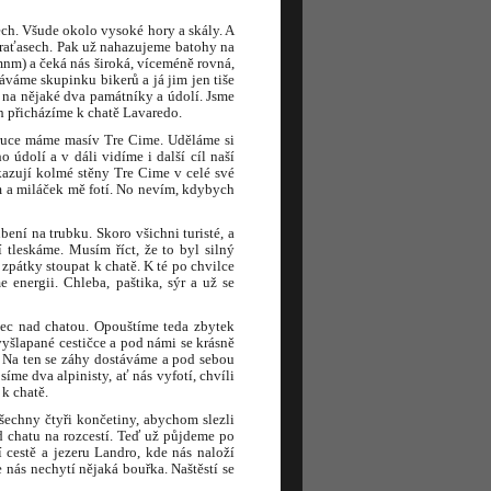
ech. Všude okolo vysoké hory a skály. A
 kraťasech. Pak už nahazujeme batohy na
m) a čeká nás široká, víceméně rovná,
váme skupinku bikerů a já jim jen tiše
 na nějaké dva památníky a údolí. Jsme
ech přicházíme k chatě Lavaredo.
 ruce máme masív Tre Cime. Uděláme si
 údolí a v dáli vidíme i další cíl naší
kazují kolmé stěny Tre Cime v celé své
m a miláček mě fotí. No nevím, kdybych
bení na trubku. Skoro všichni turisté, a
 tleskáme. Musím říct, že to byl silný
zpátky stoupat k chatě. K té po chvilce
energii. Chleba, paštika, sýr a už se
pec nad chatou. Opouštíme teda zbytek
yšlapané cestičce a pod námi se krásně
. Na ten se záhy dostáváme a pod sebou
íme dva alpinisty, ať nás vyfotí, chvíli
k chatě.
šechny čtyři končetiny, abychom slezli
d chatu na rozcestí. Teď už půjdeme po
 cestě a jezeru Landro, kde nás naloží
 nás nechytí nějaká bouřka. Naštěstí se