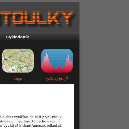
mapa
výškový profil
s a dnes vyrážíme na naší první túru v
utobusu, projíždíme Toblachem a za půl
us vyváží až k chatě Auronzo, odkud už