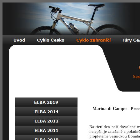
Nas
Marina di Campo - Procc
Na třetí den naší dovolené 
nelepší, je zatažené a pořád
propleteme vesničkou Bonalac