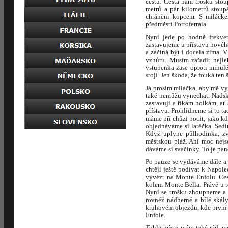
cestu. Cesta nám trošku sto
metrů a pár kilometrů stoup
chráněni kopcem. S miláčke
předměstí Portoferraia.
Nyní jede po hodně frekvent
zastavujeme u přístavu novéh
a začíná být i docela zima. 
vzhůru. Musím zařadit nejle
vstupenka zase oproti minulé
stojí. Jen škoda, že fouká te
Já prosím miláčka, aby mě vyfo
také nemůžu vynechat. Nadska
zastavuji a říkám holkám, ať
přístavu. Prohlídneme si to t
máme při chůzi pocit, jako kd
objednáváme si latéčka. Sedí
Když uplyne půlhodinka, zv
městskou pláž. Ani moc nejs
dáváme si svačinky. To je pa
Po pauze se vydáváme dále a 
chtějí ještě podívat k Napol
vyvézt na Monte Enfolu. Ces
kolem Monte Bella. Právě u to
Nyní se trošku zhoupneme a 
rovněž nádherné a bílé ská
kruhovém objezdu, kde první 
Enfole.
Tohle místo mám také rád, ne