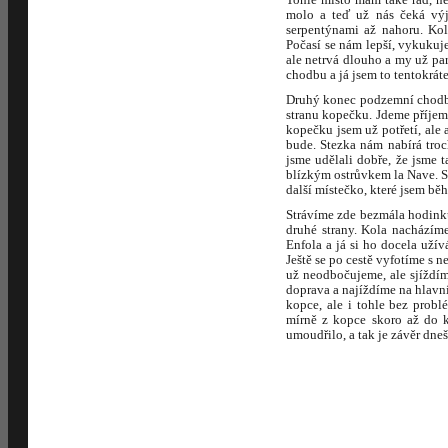
molo a teď už nás čeká výj
serpentýnami až nahoru. Ko
Počasí se nám lepší, vykukuje
ale netrvá dlouho a my už pa
chodbu a já jsem to tentokrá
Druhý konec podzemní chodby 
stranu kopečku. Jdeme příjem
kopečku jsem už potřetí, ale 
bude. Stezka nám nabírá troch
jsme udělali dobře, že jsme 
blízkým ostrůvkem la Nave. 
další místečko, které jsem bě
Strávíme zde bezmála hodinku
druhé strany. Kola nacházíme
Enfola a já si ho docela uží
Ještě se po cestě vyfotíme s
už neodbočujeme, ale sjíždím
doprava a najíždíme na hlavní
kopce, ale i tohle bez prob
mírně z kopce skoro až do 
umoudřilo, a tak je závěr dne