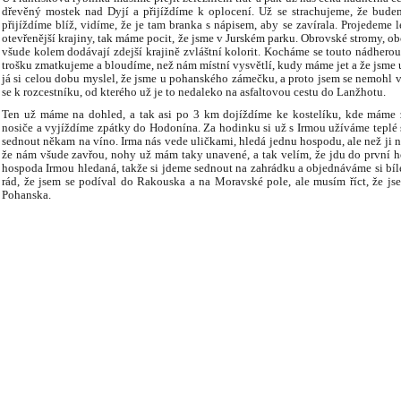
dřevěný mostek nad Dyjí a přijíždíme k oplocení. Už se strachujeme, že bude
přijíždíme blíž, vidíme, že je tam branka s nápisem, aby se zavírala. Projedeme
otevřenější krajiny, tak máme pocit, že jsme v Jurském parku. Obrovské stromy, ob
všude kolem dodávají zdejší krajině zvláštní kolorit. Kocháme se touto nádhero
trošku zmatkujeme a bloudíme, než nám místní vysvětlí, kudy máme jet a že jsme 
já si celou dobu myslel, že jsme u pohanského zámečku, a proto jsem se nemohl 
se k rozcestníku, od kterého už je to nedaleko na asfaltovou cestu do Lanžhotu.
Ten už máme na dohled, a tak asi po 3 km dojíždíme ke kostelíku, kde máme
nosiče a vyjíždíme zpátky do Hodonína. Za hodinku si už s Irmou užíváme teplé s
sednout někam na víno. Irma nás vede uličkami, hledá jednu hospodu, ale než ji na
že nám všude zavřou, nohy už mám taky unavené, a tak velím, že jdu do první h
hospoda Irmou hledaná, takže si jdeme sednout na zahrádku a objednáváme si bílé
rád, že jsem se podíval do Rakouska a na Moravské pole, ale musím říct, že js
Pohanska.