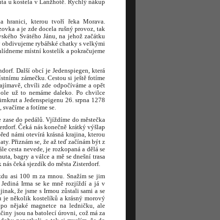
uta u kostela v Lanžhotě. Rychlý nákup
 hranici, kterou tvoří řeka Morava.
ovka a je zde docela rušný provoz, tak
vského Svätého Jánu, na jehož začátku
 obdivujeme rybářské chatky s velkými
hlídneme místní kostelík a pokračujeme
dorf. Další obcí je Jedenspiegen, která
ístnímu zámečku. Cestou si ještě fotíme
ajímavě, chvíli zde odpočíváme a opět
pole už to nemáme daleko. Po chvilce
rnkrut a Jedenspeigenu 26. srpna 1278
svačíme a fotíme se.
e zase do pedálů. Vjíždíme do městečka
erdorf. Čeká nás konečně krátký výšlap
před námi otevírá krásná krajina, kterou
ty. Přiznám se, že až teď začínám být z
e cesta nevede, je rozkopaná a dělá se
uta, bagry a válce a mě se dnešní trasa
 nás čeká sjezdík do města Zisterdorf.
jezdu asi 100 m za mnou. Snažím se jim
 Jediná Irma se ke mně rozjíždí a já v
nak, že jsme s Irmou zůstali sami a se
u je několik kostelíků a krásný morový
 po nějaké magnetce na ledničku, ale
iny jsou na batolecí úrovni, což má za