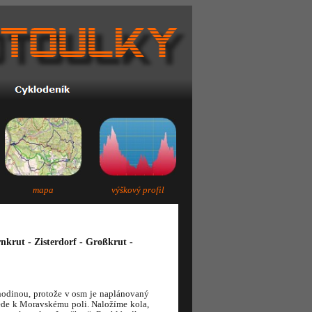
mapa
výškový profil
krut - Zisterdorf - Großkrut -
hodinou, protože v osm je naplánovaný
vede k Moravskému poli. Naložíme kola,