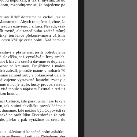
obu nepotkali, a tak si myslím, že do
anžhotu, rozhodujeme se, že pojedeme po
ajiny. Když dorazíme na vrchol, tak se
Maustrenku. Abych to upřesnil, víme, že
jezdu s uzavřenou silnicí. Nevadí, však
li rovně, ale zanedlouho začíná mírný
írky, ten lehce překonáváme a už jsme
 cestu křižuje cesta polní. Nad námi se
staví a ptá se nás, jestli potřebujeme
á slovíčka, což vyvolává u Irmy smích.
íme k hlavní cestě a dáváme se doprava.
chat se krajinou. Projíždíme i malou
nich zalezli, protože máme v nohách 70
usíme zatnout zuby a pokračovat dále, k
bdivujeme vystavené kostelní zvony a
e si ho, je teplo, hustý provoz a navíc
 vítá tabule s nápisem Reintal a teď už
kou hranici.
raci Celnice, kde parkujeme naše biky a
su, tak s nimi chviličku povykládáme a
 tak dumáme, kde můžou být. Odpovědi se
také na prohlídku Zisterdorfu a že byli
afe, pivko a pak vyrážíme na cestu do
zku a užíváme si konečně polní asfaltku.
esta nádhernou krajinou. Přejedeme přes