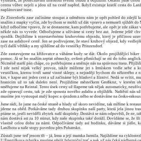
výsledek, že ponechávám interkom svému osudu a odjíždím. Ostatní jsme celou d
centra vůbec nejeli a jdou už na cestě napřed. Ikdyž existuje kratší cesta do L
naplánované trase.
Ze Zisterdorfu zase začínáme stoupat a odměnou nám je opět pohled do zdejší kr
snažím z mapky vyčíst, zde bychom se mohli už dát vpravo a nemuseli sjíždět do 
když odbočíme vpravo, že se dostaneme, kam potřebujeme, ale opět je zde zákaz v
někde nás to vyvede. Odbočujeme a užíváme si cesty bez aut. Jedeme ještě chví
sjezdík. Dojíždíme k rozestavěnému kruhovému objezdu, který je příčinou uzav
zase na asfaltové cestě. Jen se podivujeme, že staví kruhový objezd, kdy vedlejší
tyčí další větřáky a my sjíždíme až do vesničky Prinzendorf.
Zde zastavujeme na křižovatce a váháme kudy se dát. Okolo projíždějící biker za
pomoc. Já se ho snažím zeptat německy, ovšem přimíchají se mi do toho anglick
Nicméně starší pán chápe, co potřebujeme a směruje nás na správnou trasu. Přijížd
I zde není nijak velký provoz, takže můžeme jet s Irmískem vedle sebe a ko
vesničkou, kterou tvoří samé vinné sklepy, a nejraději bychom do některého z 
km, v kapse ani jeden cent a už začínáme být hladoví a žízniví. Nedá se svítit, m
hranicím už to tak daleko není. Projíždíme městečkem Großkrut, v kterém o
směřujeme na Reintal. Tento úsek cesty už šlapeme tak nějak automaticky, neužívám
zde opravují cestu, tak je zde spousta nového asfaltu a objížděk. Naštěstí nás už
musíme jen vystoupat malý kopec a sjezdem z něho se dostáváme na česko-rakous
Jsme rádi, že jsme na české straně a hlady už skoro nevidíme, tak míříme k restau
jdeme na oběd. Potkáváme tady druhou skupinku naší party, která jela jinou tra
ptáme se, jestli neviděli zbytek naší skupinky. Dostává se nám odpovědi, že ne,
nám dostává asi za 10 minut, kdy naše skupinka také doráží. Dovídáme se, že šli 
vlastně celou dobu za námi. Odpočíváme tady asi hodinku, dáváme si jídlo, k
Lanžhotu a naše stopy povedou přes Pohansko.
Zůstali jsme teď jenom tři – já, Irma a její mamka Jarmila. Najíždíme na cykloste
U Františkova rybníka musíme přejít železniční trať a pak už nás čeká nádherná c