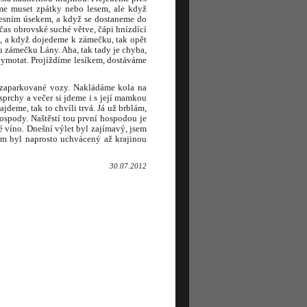
me muset zpátky nebo lesem, ale když
 lesním úsekem, a když se dostaneme do
čas obrovské suché větve, čápi hnízdící
u, a když dojedeme k zámečku, tak opět
u zámečku Lány. Aha, tak tady je chyba,
vymotat. Projíždíme lesíkem, dostáváme
 zaparkované vozy. Nakládáme kola na
prchy a večer si jdeme i s její mamkou
jdeme, tak to chvíli trvá. Já už brblám,
ospody. Naštěstí tou první hospodou je
 víno. Dnešní výlet byl zajímavý, jsem
em byl naprosto uchvácený až krajinou
30.07.2012