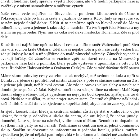
chvíli bloudíme, kudy správně vyjet z Hodonína, ale v 9 hodin parkujeme naše a
svačinky v místní samoobsluze a můžeme vyrazit.
Naše cesta vede nejdříve na Slovensko a po dvou kilometrech dorážíme na
Pokračujeme dále po hlavní cestě a vjíždíme do města Kúty. Tady se opravuje voz
se nám nejede úplně dobře. Z Kút si to namíříme opět po hlavní cestě do Mora
odbočíme vpravo a jedeme k rakouským hranicím. Tu tvoří opět řeka Morava a my
sítěmi na jejím břehu. Nyní nás už čeká nedaleké městečko Hohenhau. Zde si pro
dále.
K mé lítosti najíždíme opět na hlavní cestu a míříme směr Waltersdorf, poté Siern
nás vítá sochou krále Otakara. Uděláme si nějaké foto a pak naše cesty vedou k m
zdejší krásný kostel a už vjíždíme do malé zámecké zahrady. Zámeček vypadá z
cvakají foťáky. Od zámečku se vracíme zpět na hlavní cestu a na Moravské 
parkujeme naše kola u pomníku, který je zde vystavěn v upomínku na bitvu u Dü
mezi Rudolfem Habsburským a Otakarem Českým. Zde si také dáváme delší pauzu, 
Máme skoro poloviny cesty za sebou a tak nezbývá, než sednou na kola a opřít s
Dürnkrut a jdeme si prohlídnout místní zámeček a poté se stáčíme směrem na Zist
a jedeme jak jinak, než hlavní cestou. Ale zde je provoz velice slabý a navíc se 
dominuje nespočet větřáků. Když se otočíme za sebe, vidíme na obzoru Malé Karpa
dnešní etapy nadšený. Když vyjedeme na nejvyšší bod kopečku, zjišťujeme, že dál
nová. Nedá se nic dělat, musíme projet staveništěm. Opatrně objíždíme nákladní a
začíná líbit čím dál tím víc. Sjedeme z kopečka dolů, abychom ho zase vyjeli a pak
Já sjedu kousek níže, hledajíc centrum, ostatní zůstávají stát u kruhového ob
ukázat, že tady je odbočka a ulička do centra, ale oni kývají, že jedou jinudy.
domnění, že se sejdeme na náměstí, volím cestu uličkou. Nemohlo to dopadnout ji
zbytkem naší party se už nenašli. Prohlížíme si centrum města, jehož dominanto
sloup. Snažím se dozvonit na infocentrum u jednoho hotelu, jelikož toužím
výsledkem je, že mi nějaká paní odpovídá v interkomu a bohužel mé znalosti němč