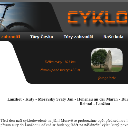
Délka trasy: 101 km
Nastoupané metry: 436 m
fotogalerie
Lanžhot - Kúty - Moravský Svätý Ján - Hohenau an der March - Dürn
Reintal - Lanžhot
Třetí den naší cyklodovolené na jižní Moravě se probouzíme opět před sedmou 
přesun auty do Lanžhotu, odkud se bude vyjíždět na náš dnešní výlet, který po