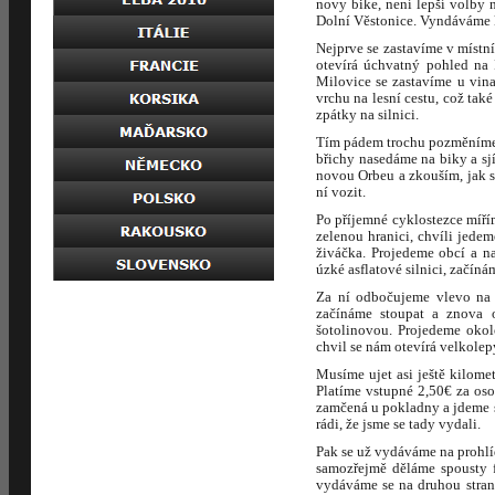
novy bike, není lepší volby 
Dolní Věstonice. Vyndáváme k
Nejprve se zastavíme v místn
otevírá úchvatný pohled na 
Milovice se zastavíme u vin
vrchu na lesní cestu, což tak
zpátky na silnici.
Tím pádem trochu pozměníme t
břichy nasedáme na biky a sj
novou Orbeu a zkouším, jak se
ní vozit.
Po příjemné cyklostezce míří
zelenou hranici, chvíli jede
živáčka. Projedeme obcí a n
úzké asflatové silnici, začín
Za ní odbočujeme vlevo na h
začínáme stoupat a znova 
šotolinovou. Projedeme okol
chvil se nám otevírá velkolep
Musíme ujet asi ještě kilome
Platíme vstupné 2,50€ za os
zamčená u pokladny a jdeme se
rádi, že jsme se tady vydali.
Pak se už vydáváme na prohlí
samozřejmě děláme spousty f
vydáváme se na druhou stran