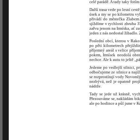
celé parádě. A tady taky fotí
Další trasa vede po lesní cest
úsek a my se po kilometru vyh
přivádí do městečka Zlabern.
sjíždíme v rychlosti zhruba 3
zařvu jenom na Irmíska, ať za
jeden z nás nedostal žihadlo.
Poslední obcí, kterou v Rako
po pěti kilometrech přejížd
příjemný areál s velice příje
pokrm, Irmísek neodolá obr
nechce. Ale k autu to ještě „
Jedeme po vedlejší silnici, 
odbočujeme ze silnice a naj
se rozprostírají vody Novom
nezbývá, než je opatrně proj
nádrže.
Tady se jede už krásně, vyc
Přezouváme se, nakládám bik
ale po hodince a půl jsme v 