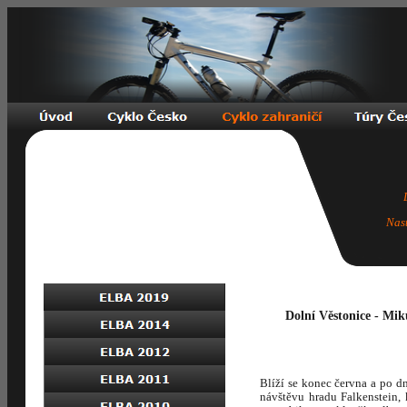
Nas
Dolní Věstonice - Mik
Blíží se konec června a po d
návštěvu hradu Falkenstein,