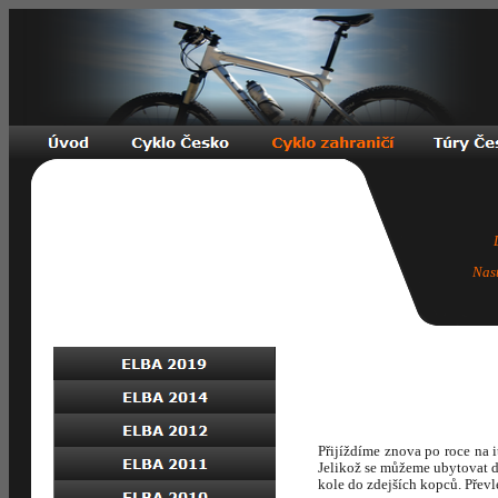
Nas
Přijíždíme znova po roce na i
Jelikož se můžeme ubytovat d
kole do zdejších kopců. Převl