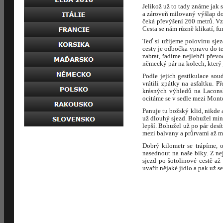
Jelikož už to tady známe jak
a zároveň milovaný výšlap do
čeká převýšení 260 metrů. Vz
Cesta se nám různě klikatí, f
Teď si užijeme polovinu sje
cesty je odbočka vpravo do t
zabrat, řadíme nejlehčí přev
německý pár na kolech, který 
Podle jejich gestikulace sou
vrátili zpátky na asfaltku. 
krásných výhledů na Laconsk
ocitáme se v sedle mezi Mon
Panuje tu božský klid, nikde
už dlouhý sjezd. Bohužel minu
lepší. Bohužel už po pár desít
mezi balvany a průrvami až m
Dobrý kilometr se trápíme,
nasednout na naše biky. Z n
sjezd po šotolinové cestě až
uvařit nějaké jídlo a pak už