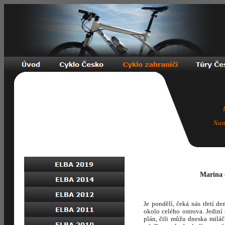
Nas
Marina 
Je pondělí, čeká nás třetí d
okolo celého ostrova. Jediní
plán, čili můžu dneska miláčk