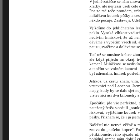
V jedné zatáčce se nám znova 
krátký, ale nejtěžší úsek celé
Pot ze mě teče proudem, srdc
miláčkem kousek pěšky a cest
někdo pečuje. Zastavuji. Uděl
Vjíždíme do jehličnatého le
peklo. Vysoká vlhkost vzduch
nedivím Irmískovi, že už ne
dáváme s vypětím všech sil,
pauzu, svačíme a doléváme s
Teď už se musíme krátce zhou
ale když přijedu na okraj, 
kamení. Miláčkovi se nedivím
a tančím ve volném kamení. 
byl adrenalin. Irmísek posledn
Jelikož už cestu znám, vím,
vrstevnici nad Laconou. Jsem 
mapy, kudy by se dalo sjet ne
vrstevnici asi dva kilometry 
Zpočátku jde vše perfektně, 
natažený řetěz s cedulí „souk
riskovat, vyjíždíme kousek v
pěšky. Přiznám se, že i já jse
Naštěstí nic netrvá věčně a
znova do „našeho kopce“. Po
pětikilometrového sjezdu až
pořádná sprcha nám dobíjí e