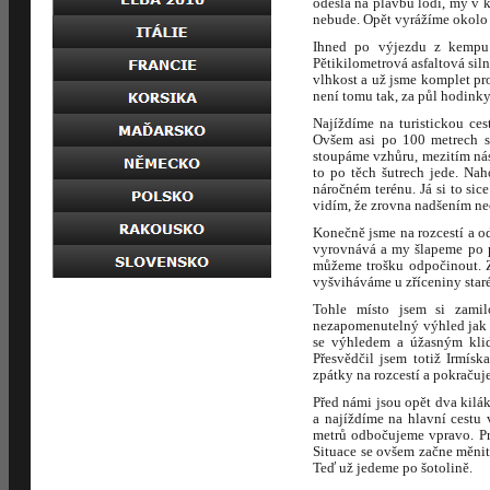
odešla na plavbu lodí, my v 
nebude. Opět vyrážíme okolo 
Ihned po výjezdu z kempu
Pětikilometrová asfaltová sil
vlhkost a už jsme komplet pr
není tomu tak, za půl hodink
Najíždíme na turistickou ces
Ovšem asi po 100 metrech se
stoupáme vzhůru, mezitím ná
to po těch šutrech jede. Na
náročném terénu. Já si to si
vidím, že zrovna nadšením neo
Konečně jsme na rozcestí a od
vyrovnává a my šlapeme po per
můžeme trošku odpočinout. Z
vyšviháváme u zříceniny sta
Tohle místo jsem si zamil
nezapomenutelný výhled jak n
se výhledem a úžasným klid
Přesvědčil jsem totiž Irmís
zpátky na rozcestí a pokraču
Před námi jsou opět dva kilák
a najíždíme na hlavní cestu
metrů odbočujeme vpravo. Pr
Situace se ovšem začne měnit
Teď už jedeme po šotolině.