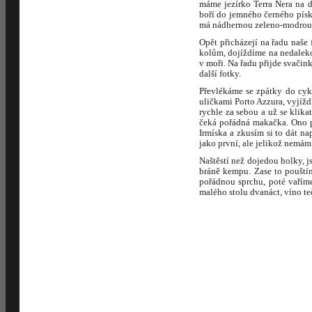
máme jezírko Terra Nera na 
boří do jemného černého písku
má nádhernou zeleno-modrou 
Opět přicházejí na řadu naše
kolům, dojíždíme na nedaleko
v moři. Na řadu přijde svači
další fotky.
Převlékáme se zpátky do cykl
uličkami Porto Azzura, vyjížd
rychle za sebou a už se klik
čeká pořádná makačka. Ono př
Irmíska a zkusím si to dát n
jako první, ale jelikož nemá
Naštěstí než dojedou holky, j
bráně kempu. Zase to pouští
pořádnou sprchu, poté vařím
malého stolu dvanáct, víno t