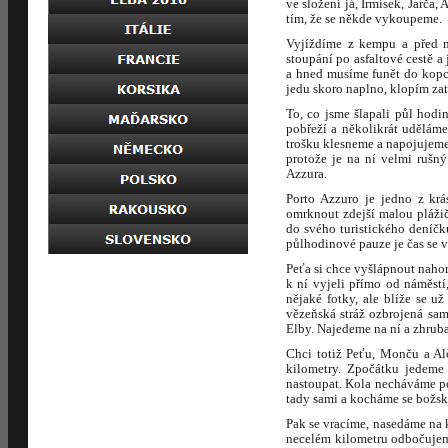
ve složení já, Irmísek, Jarča
tím, že se někde vykoupeme.
Vyjíždíme z kempu a před n
stoupání po asfaltové cestě 
a hned musíme funět do kopce
jedu skoro naplno, klopím zat
To, co jsme šlapali půl hodi
pobřeží a několikrát uděláme
trošku klesneme a napojujeme 
protože je na ní velmi rušn
Azzura.
Porto Azzuro je jedno z krá
omrknout zdejší malou plážič
do svého turistického deníč
půlhodinové pauze je čas se v
Peťa si chce vyšlápnout nahor
k ní vyjeli přímo od náměstí
nějaké fotky, ale blíže se 
vězeňská stráž ozbrojená sam
Elby. Najedeme na ní a zhrub
Chci totiž Peťu, Monču a Al
kilometry. Zpočátku jedeme 
nastoupat. Kola necháváme po
tady sami a kocháme se božs
Pak se vracíme, nasedáme na 
necelém kilometru odbočujeme