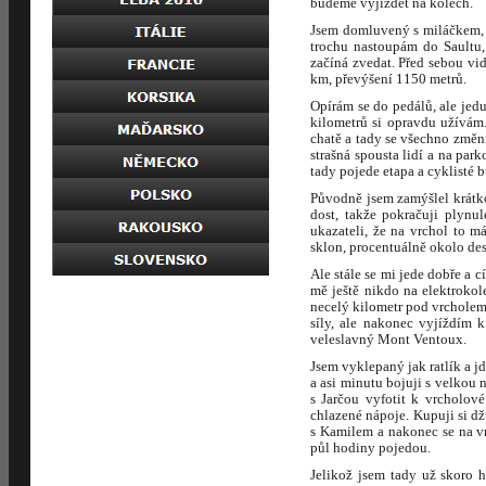
budeme vyjíždět na kolech.
Jsem domluvený s miláčkem, 
trochu nastoupám do Saultu,
začíná zvedat. Před sebou vi
km, převýšení 1150 metrů.
Opírám se do pedálů, ale jedu
kilometrů si opravdu užívám.
chatě a tady se všechno změní
strašná spousta lidí a na par
tady pojede etapa a cyklisté
Původně jsem zamýšlel krátk
dost, takže pokračuji plynu
ukazateli, že na vrchol to m
sklon, procentuálně okolo desí
Ale stále se mi jede dobře a c
mě ještě nikdo na elektrokol
necelý kilometr pod vrcholem,
síly, ale nakonec vyjíždím 
veleslavný Mont Ventoux.
Jsem vyklepaný jak ratlík a j
a asi minutu bojuji s velkou 
s Jarčou vyfotit k vrcholov
chlazené nápoje. Kupuji si d
s Kamilem a nakonec se na vr
půl hodiny pojedou.
Jelikož jsem tady už skoro 