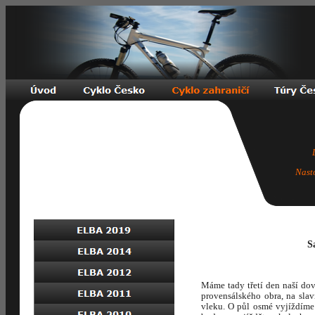
Nast
S
Máme tady třetí den naší dov
provensálského obra, na sl
vleku. O půl osmé vyjíždíme