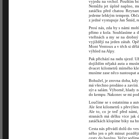
vyjedu na vrchol. Pouštím brz
Nemůžu jet úplně naplno, mu
zatáčku před chatou Reynard
jedeme lehkým tempem. Občas 
z jedné vystupuje Jan Šmíd, r
Prosí nás, zda by s námi moh
přímo z kola. Souhlasíme a 
vteřinách a my se na drobný
vyjíždějí na jeden zátah. Op
Mont Ventoux a v těch si děl
výhled na Alpy.
Pak přichází na radu sjezd. Už
dojíždím nějaká auta a musím
dvacet kilometrů mírného kle
musíme zase něco nastoupat a
Bohužel, je zrovna doba, kdy 
má všechno prodáno a zavírá.
sýr a salám. Výborně, hlady 
do kempu. Nakonec se mi podař
Loučíme se s ostatníma a aut
Ale šest kilometrů s převýš
Ale to, co je teď před námi
stranách má délku vice jak 
zatáčkách klopíme biky na hr
Cesta nás přivádí dolů do ves
něho jen o pět minut později
cesty do bazénu. Večer sedíme