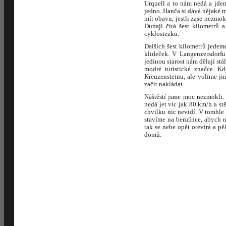
Urquell a to nám nedá a jdem
jedno. Hanča si dává nějaké 
mít obavu, jestli zase nezmok
Dunaji čítá šest kilometrů
cyklostezku.
Dalších šest kilometrů jede
klideček. V Langenzersdorfu
jedinou starost nám dělají st
modré turistické značce. K
Kreuzensteinu, ale volíme ji
začít nakládat.
Naštěstí jsme moc nezmokli.
nedá jet víc jak 80 km/h a st
chvilku nic nevidí. V tomhle
stavíme na benzínce, abych 
tak se nebe opět otevírá a p
domů.