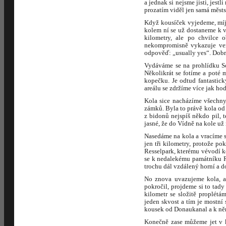
a jednak si nejsme jisti, jest
prozatím viděl jen samá městs
Když kousíček vyjedeme, míj
kolem ní se už dostaneme k v
kilometry, ale po chvilce 
nekompromisně vykazuje ven,
odpověď: „usually yes“. Dobr
Vydáváme se na prohlídku Sc
Několikrát se fotíme a poté 
kopečku. Je odtud fantastic
areálu se zdržíme více jak ho
Kola sice nacházíme všechny 
zámků. Byla to právě kola od 
z bidonů nejspíš někdo pil, 
jasné, že do Vídně na kole už
Nasedáme na kola a vracíme se
jen tři kilometry, protože p
Resselpark, kterému vévodí k
se k nedalekému památníku R
trochu dál vzdálený horní a d
No znova uvazujeme kola, a
pokročil, projdeme si to tady
kilometr se složitě proplét
jeden skvost a tím je mostní
kousek od Donaukanal a k ně
Konečně zase můžeme jet v k