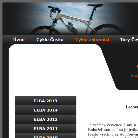
Nas
Leoben
Je začátek července a my s
Bohužel tato sobota je jedi
Přesto všechno se domlouvá