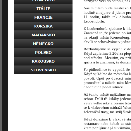
nezbytné věci do batohů, nak
Naším cílem bude městečko L
hodině a nejprve si jdeme pr
11 hodin, takže tak dlouh
Leobendorfu.
Z Leobendorfu sjedeme k hlav
Znamená to, že jedeme po šot
na okraji města Korneuburg.
chvíli se schováváme v jedno
Rozhodujeme se vyjet i v deš
Když zaplatíme 3,20€ za přepl
pod střechu. Mezitím, co prš
spritz a to znamená, že dostan
Po půlhodince to vypadá, že 
Když vjíždíme do městečka Kl
povolí. Opět po dvaceti min
promočení a nálada nám kles
chodnících podél silnice.
Až tomto městě najíždíme na
sebou. Další tři kiláky jed
větev velké řeky a přesně tét
se k vlakovému nádraží Wien 
železniční trasy, má svůj širo
Když dorazíme k vlakové sta
restaurace nebo kebab ze st
které popíjíme a já si všímám,